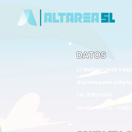
DATOS
C/ Matilde Landa 9 Baj
altareasugeser.sl@gma
Tel: 918316934
Horario oficina: LUNES